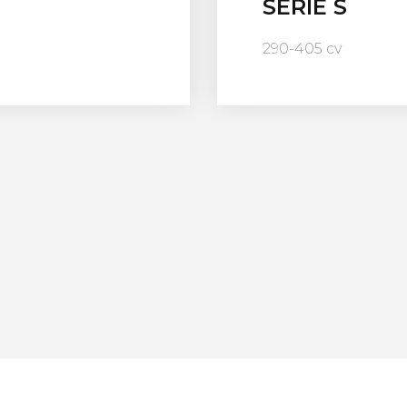
SERIE S
290-405 cv