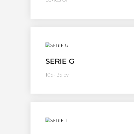
85-105 cv
SERIE G
105-135 cv