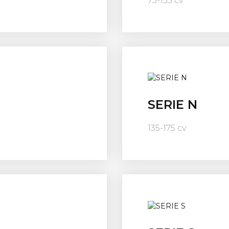
75-135 cv
SERIE N
135-175 cv