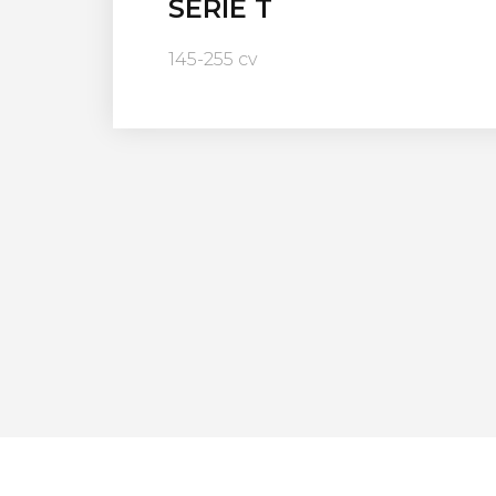
SERIE T
145-255 cv