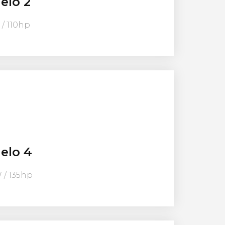
elo 2
 / 110hp
elo 4
 / 135hp