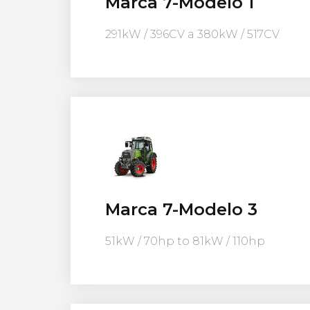
Marca 7-Modelo 1
291kW / 396CV a 380kW / 517CV
Marca 7-Modelo 3
51kW / 70hp to 81kW / 110hp