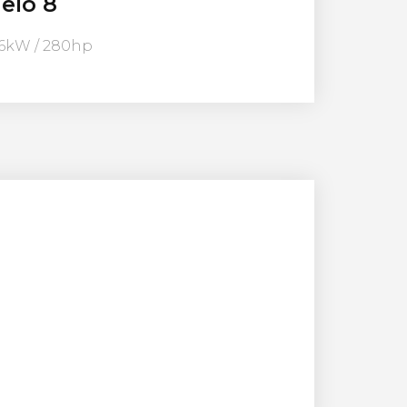
elo 8
06kW / 280hp