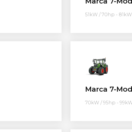
Marca 7-Mod
51kW / 70hp - 81kW
Marca 7-Mod
70kW / 95hp - 99kW