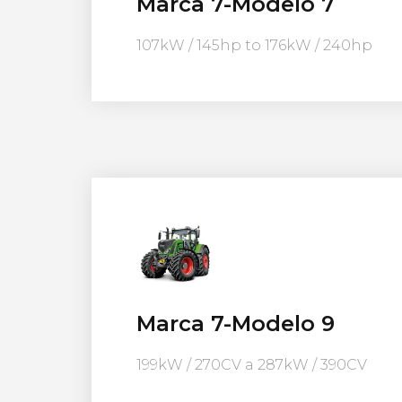
Marca 7-Modelo 7
107kW / 145hp to 176kW / 240hp
Marca 7-Modelo 9
199kW / 270CV a 287kW / 390CV